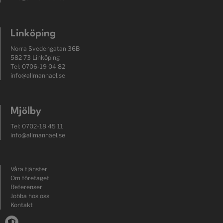
Linköping
Norra Svedengatan 36B
582 73 Linköping
Tel: 0706-19 04 82
info@allmannael.se
Mjölby
Tel: 0702-18 45 11
info@allmannael.se
Våra tjänster
Om företaget
Referenser
Jobba hos oss
Kontakt