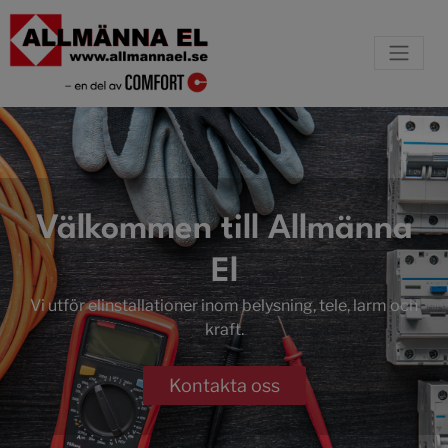
Välkommen till Allmänna
El
Vi utför elinstallationer inom belysning, tele, larm och
kraft.
Kontakta oss