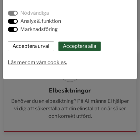
Vårt team av erfarna och certifierade elektriker är
Nödvändiga
alltid redo att säkerställa att dina elsystem fungerar
Analys & funktion
optimalt och säkert.
Marknadsföring
Läs mer om våra cookies.
Elbesiktningar
Behöver du en elbesiktning? På Allmänna El hjälper
vi dig att säkerställa att din elinstallation är säker
och korrekt utförd.